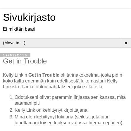
Sivukirjasto
Ei mikään baari
▼
12/09/2015
Get in Trouble
Kelly Linkin
Get in Trouble
oli tarinakokoelma, josta pidin
koko lailla enemmän kuin edellisestä lukemastani Kelly
Linkistä. Tämä johtuu nähdäkseni joko siitä, että
Odotukseni olivat paremmin linjassa sen kanssa, mitä
saamani piti
Kelly Link on kehittynyt kirjoittajana
Minä olen kehittynyt lukijana (seikka, jota juuri
lopettamani toisen teoksen valossa hieman epäilen)