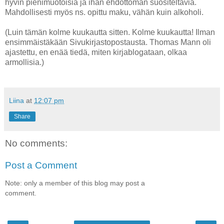
hyvin pienimuotoisia ja ihan ehdottoman suositeltavia.
Mahdollisesti myös ns. opittu maku, vähän kuin alkoholi.
(Luin tämän kolme kuukautta sitten. Kolme kuukautta! Ilman
ensimmäistäkään Sivukirjastopostausta. Thomas Mann oli
ajastettu, en enää tiedä, miten kirjablogataan, olkaa
armollisia.)
Liina
at
12:07 pm
Share
No comments:
Post a Comment
Note: only a member of this blog may post a
comment.